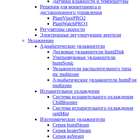
Датчики влажности и температуры
Решения для мониторинга и
дистанционного управления
PlantVisorPRO2
PlantWatchPRO3
Регуляторы скорости
Электронные регулирующие вентили
Увлажнение
Адиабатические увлажнители
Дисковые увлажнители humiDisk
Ультразвуковые увлажнители
humiSonic
Увлажнители распылительного типа
mc multizone
Адиабатические увлажнители humiFog
multizone
Испарительное охлаждение
Система испарительного охлаждения
ChillBooster
Система испарительного охлаждения
optiMist
Изотермические увлажнители
Серия humiSteam
Серия heaterSteam
Серия gaSteam