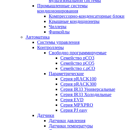
мультизональной системы
Промышленные системы
кондиционирования
Компрессорно-конденсаторные блоки
Крышные кондиционеры
Чиллеры
Фанкойлы
Автоматика
Системы управления
Контроллеры
Свободно программируемые
Семейство pCO3
Семейство pCO5
Семейство c.pCO
Параметрические
Серия pRACK100
Серия pRACK300
Серия IR33 Универсальные
Серия IR33 Холодильные
Серия EVD
Серия MPXPRO
Серия PJ easy
Датчики
Датчики давления
Датчики температуры