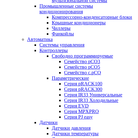
мультизональной системы
Промышленные системы
кондиционирования
Компрессорно-конденсаторные блоки
Крышные кондиционеры
Чиллеры
Фанкойлы
Автоматика
Системы управления
Контроллеры
Свободно программируемые
Семейство pCO3
Семейство pCO5
Семейство c.pCO
Параметрические
Серия pRACK100
Серия pRACK300
Серия IR33 Универсальные
Серия IR33 Холодильные
Серия EVD
Серия MPXPRO
Серия PJ easy
Датчики
Датчики давления
Датчики температуры