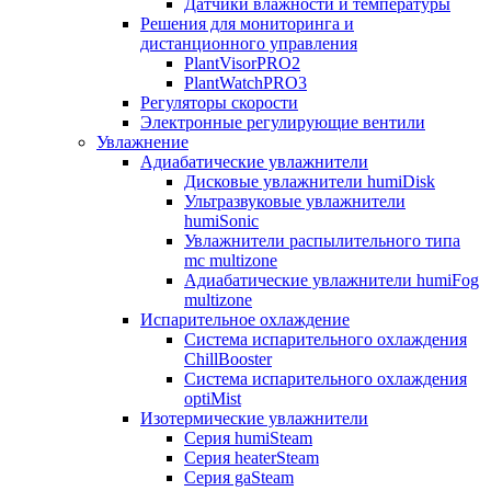
Датчики влажности и температуры
Решения для мониторинга и
дистанционного управления
PlantVisorPRO2
PlantWatchPRO3
Регуляторы скорости
Электронные регулирующие вентили
Увлажнение
Адиабатические увлажнители
Дисковые увлажнители humiDisk
Ультразвуковые увлажнители
humiSonic
Увлажнители распылительного типа
mc multizone
Адиабатические увлажнители humiFog
multizone
Испарительное охлаждение
Система испарительного охлаждения
ChillBooster
Система испарительного охлаждения
optiMist
Изотермические увлажнители
Серия humiSteam
Серия heaterSteam
Серия gaSteam