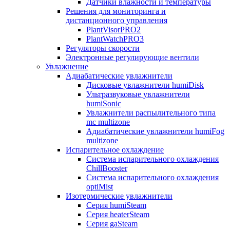
Датчики влажности и температуры
Решения для мониторинга и
дистанционного управления
PlantVisorPRO2
PlantWatchPRO3
Регуляторы скорости
Электронные регулирующие вентили
Увлажнение
Адиабатические увлажнители
Дисковые увлажнители humiDisk
Ультразвуковые увлажнители
humiSonic
Увлажнители распылительного типа
mc multizone
Адиабатические увлажнители humiFog
multizone
Испарительное охлаждение
Система испарительного охлаждения
ChillBooster
Система испарительного охлаждения
optiMist
Изотермические увлажнители
Серия humiSteam
Серия heaterSteam
Серия gaSteam