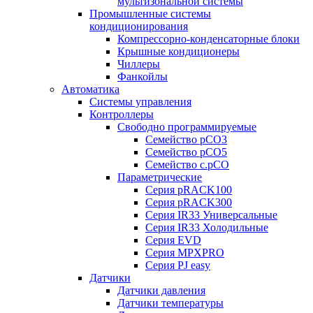
мультизональной системы
Промышленные системы
кондиционирования
Компрессорно-конденсаторные блоки
Крышные кондиционеры
Чиллеры
Фанкойлы
Автоматика
Системы управления
Контроллеры
Свободно программируемые
Семейство pCO3
Семейство pCO5
Семейство c.pCO
Параметрические
Серия pRACK100
Серия pRACK300
Серия IR33 Универсальные
Серия IR33 Холодильные
Серия EVD
Серия MPXPRO
Серия PJ easy
Датчики
Датчики давления
Датчики температуры