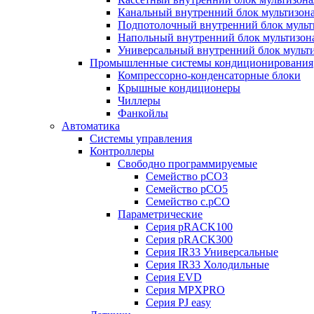
Канальный внутренний блок мультизон
Подпотолочный внутренний блок мульт
Напольный внутренний блок мультизон
Универсальный внутренний блок мульт
Промышленные системы кондиционирования
Компрессорно-конденсаторные блоки
Крышные кондиционеры
Чиллеры
Фанкойлы
Автоматика
Системы управления
Контроллеры
Свободно программируемые
Семейство pCO3
Семейство pCO5
Семейство c.pCO
Параметрические
Серия pRACK100
Серия pRACK300
Серия IR33 Универсальные
Серия IR33 Холодильные
Серия EVD
Серия MPXPRO
Серия PJ easy