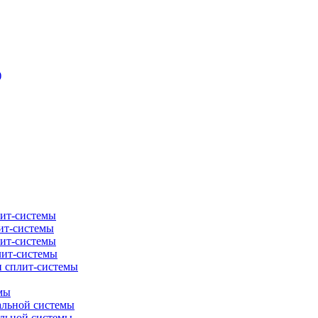
)
лит-системы
ит-системы
лит-системы
лит-системы
и сплит-системы
мы
альной системы
альной системы