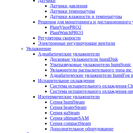
Датчики
Датчики давления
Датчики температуры
Датчики влажности и температуры
Решения для мониторинга и дистанционного 
PlantVisorPRO2
PlantWatchPRO3
Регуляторы скорости
Электронные регулирующие вентили
Увлажнение
Адиабатические увлажнители
Дисковые увлажнители humiDisk
Ультразвуковые увлажнители humiSonic
Увлажнители распылительного типа mc 
Адиабатические увлажнители humiFog m
Испарительное охлаждение
Система испарительного охлаждения Chi
Система испарительного охлаждения opt
Изотермические увлажнители
Серия humiSteam
Серия heaterSteam
Серия gaSteam
Серия ultimateSAM
Серия compactSteam
Дополнительное оборудование