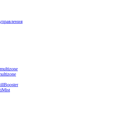
управления
multizone
ultizone
llBooster
iMist