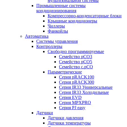
мультизональной системы
Промышленные системы
кондиционирования
Компрессорно-конденсаторные блоки
Крышные кондиционеры
Чиллеры
Фанкойлы
Автоматика
Системы управления
Контроллеры
Свободно программируемые
Семейство pCO3
Семейство pCO5
Семейство c.pCO
Параметрические
Серия pRACK100
Серия pRACK300
Серия IR33 Универсальные
Серия IR33 Холодильные
Серия EVD
Серия MPXPRO
Серия PJ easy
Датчики
Датчики давления
Датчики температуры