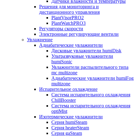
Датчики влажности и температуры
Решения для мониторинга и
дистанционного управления
PlantVisorPRO2
PlantWatchPRO3
Регуляторы скорости
Электронные регулирующие вентили
Увлажнение
Адиабатические увлажнители
Дисковые увлажнители humiDisk
Ультразвуковые увлажнители
humiSonic
Увлажнители распылительного типа
mc multizone
Адиабатические увлажнители humiFog
multizone
Испарительное охлаждение
Система испарительного охлаждения
ChillBooster
Система испарительного охлаждения
optiMist
Изотермические увлажнители
Серия humiSteam
Серия heaterSteam
Серия gaSteam