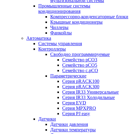
мультизональной системы
Промышленные системы
кондиционирования
Компрессорно-конденсаторные блоки
Крышные кондиционеры
Чиллеры
Фанкойлы
Автоматика
Системы управления
Контроллеры
Свободно программируемые
Семейство pCO3
Семейство pCO5
Семейство c.pCO
Параметрические
Серия pRACK100
Серия pRACK300
Серия IR33 Универсальные
Серия IR33 Холодильные
Серия EVD
Серия MPXPRO
Серия PJ easy
Датчики
Датчики давления
Датчики температуры