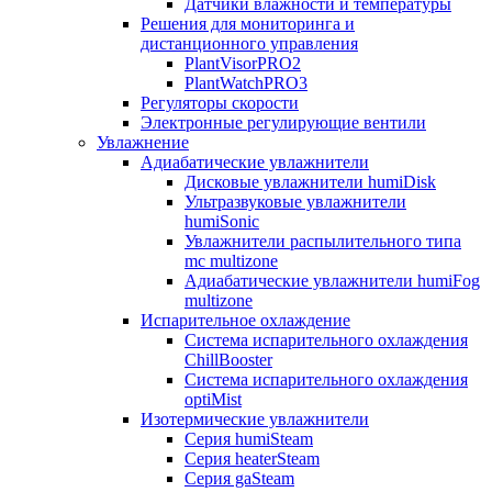
Датчики влажности и температуры
Решения для мониторинга и
дистанционного управления
PlantVisorPRO2
PlantWatchPRO3
Регуляторы скорости
Электронные регулирующие вентили
Увлажнение
Адиабатические увлажнители
Дисковые увлажнители humiDisk
Ультразвуковые увлажнители
humiSonic
Увлажнители распылительного типа
mc multizone
Адиабатические увлажнители humiFog
multizone
Испарительное охлаждение
Система испарительного охлаждения
ChillBooster
Система испарительного охлаждения
optiMist
Изотермические увлажнители
Серия humiSteam
Серия heaterSteam
Серия gaSteam