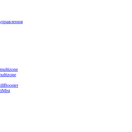
управления
multizone
ultizone
llBooster
iMist