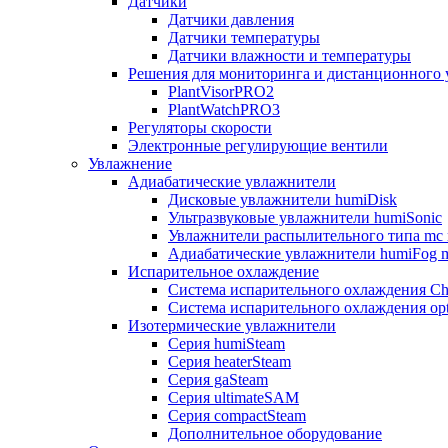
Датчики
Датчики давления
Датчики температуры
Датчики влажности и температуры
Решения для мониторинга и дистанционного 
PlantVisorPRO2
PlantWatchPRO3
Регуляторы скорости
Электронные регулирующие вентили
Увлажнение
Адиабатические увлажнители
Дисковые увлажнители humiDisk
Ультразвуковые увлажнители humiSonic
Увлажнители распылительного типа mc 
Адиабатические увлажнители humiFog m
Испарительное охлаждение
Система испарительного охлаждения Chi
Система испарительного охлаждения opt
Изотермические увлажнители
Серия humiSteam
Серия heaterSteam
Серия gaSteam
Серия ultimateSAM
Серия compactSteam
Дополнительное оборудование