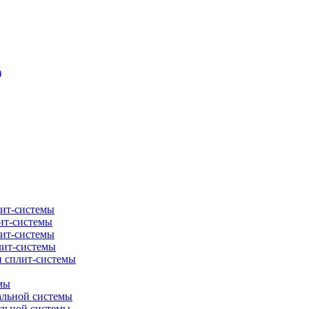
)
лит-системы
ит-системы
лит-системы
лит-системы
и сплит-системы
мы
альной системы
альной системы