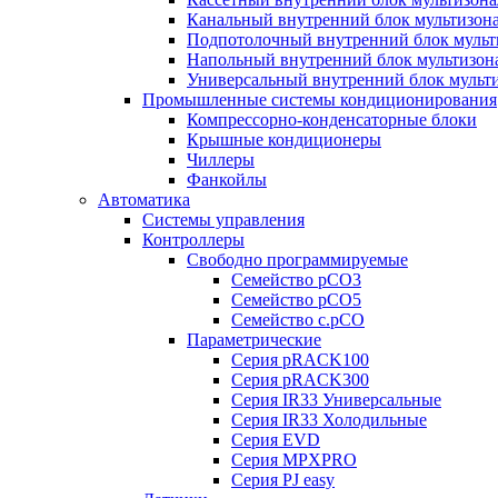
Канальный внутренний блок мультизон
Подпотолочный внутренний блок мульт
Напольный внутренний блок мультизон
Универсальный внутренний блок мульт
Промышленные системы кондиционирования
Компрессорно-конденсаторные блоки
Крышные кондиционеры
Чиллеры
Фанкойлы
Автоматика
Системы управления
Контроллеры
Свободно программируемые
Семейство pCO3
Семейство pCO5
Семейство c.pCO
Параметрические
Серия pRACK100
Серия pRACK300
Серия IR33 Универсальные
Серия IR33 Холодильные
Серия EVD
Серия MPXPRO
Серия PJ easy