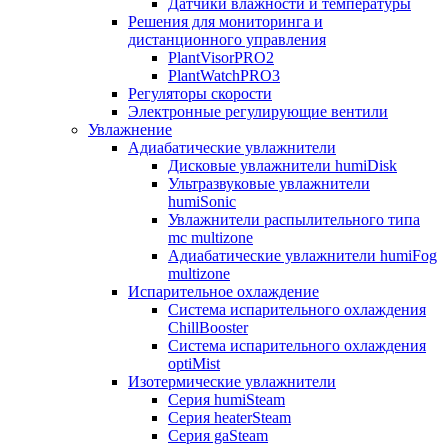
Датчики влажности и температуры
Решения для мониторинга и
дистанционного управления
PlantVisorPRO2
PlantWatchPRO3
Регуляторы скорости
Электронные регулирующие вентили
Увлажнение
Адиабатические увлажнители
Дисковые увлажнители humiDisk
Ультразвуковые увлажнители
humiSonic
Увлажнители распылительного типа
mc multizone
Адиабатические увлажнители humiFog
multizone
Испарительное охлаждение
Система испарительного охлаждения
ChillBooster
Система испарительного охлаждения
optiMist
Изотермические увлажнители
Серия humiSteam
Серия heaterSteam
Серия gaSteam