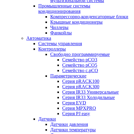
мультизональной системы
Промышленные системы
кондиционирования
Компрессорно-конденсаторные блоки
Крышные кондиционеры
Чиллеры
Фанкойлы
Автоматика
Системы управления
Контроллеры
Свободно программируемые
Семейство pCO3
Семейство pCO5
Семейство c.pCO
Параметрические
Серия pRACK100
Серия pRACK300
Серия IR33 Универсальные
Серия IR33 Холодильные
Серия EVD
Серия MPXPRO
Серия PJ easy
Датчики
Датчики давления
Датчики температуры