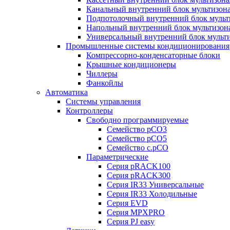
Канальный внутренний блок мультизон
Подпотолочный внутренний блок мульт
Напольный внутренний блок мультизон
Универсальный внутренний блок мульт
Промышленные системы кондиционирования
Компрессорно-конденсаторные блоки
Крышные кондиционеры
Чиллеры
Фанкойлы
Автоматика
Системы управления
Контроллеры
Свободно программируемые
Семейство pCO3
Семейство pCO5
Семейство c.pCO
Параметрические
Серия pRACK100
Серия pRACK300
Серия IR33 Универсальные
Серия IR33 Холодильные
Серия EVD
Серия MPXPRO
Серия PJ easy