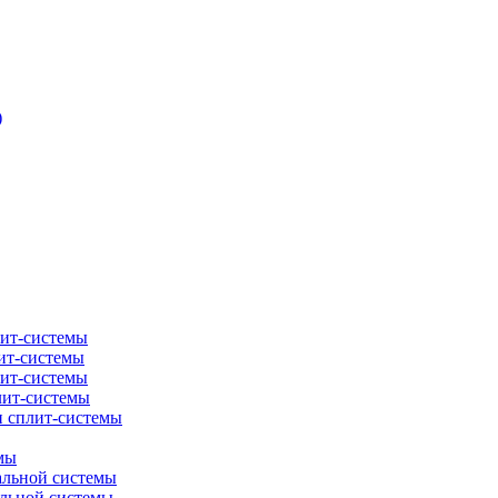
)
лит-системы
ит-системы
лит-системы
лит-системы
и сплит-системы
мы
альной системы
альной системы