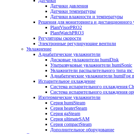
Датчики
Датчики давления
Датчики температуры
Датчики влажности и температуры
Решения для мониторинга и дистанционного 
PlantVisorPRO2
PlantWatchPRO3
Регуляторы скорости
Электронные регулирующие вентили
Увлажнение
Адиабатические увлажнители
Дисковые увлажнители humiDisk
Ультразвуковые увлажнители humiSonic
Увлажнители распылительного типа mc 
Адиабатические увлажнители humiFog m
Испарительное охлаждение
Система испарительного охлаждения Chi
Система испарительного охлаждения opt
Изотермические увлажнители
Серия humiSteam
Серия heaterSteam
Серия gaSteam
Серия ultimateSAM
Серия compactSteam
Дополнительное оборудование