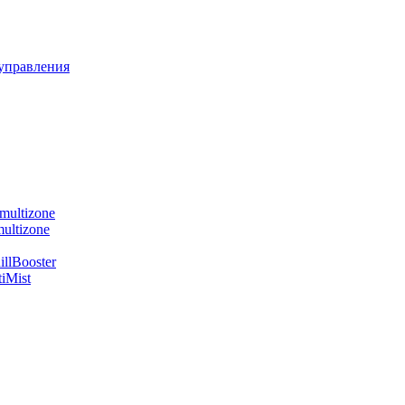
управления
multizone
ultizone
llBooster
iMist