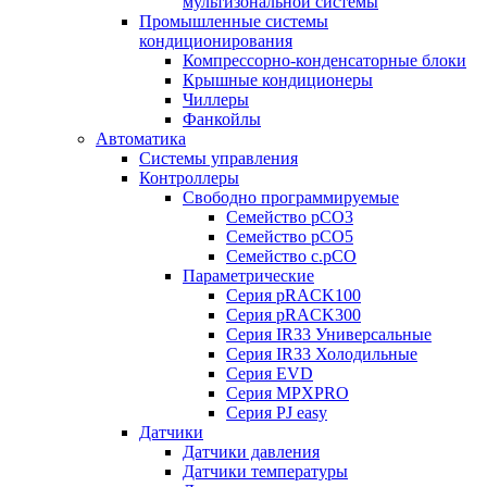
мультизональной системы
Промышленные системы
кондиционирования
Компрессорно-конденсаторные блоки
Крышные кондиционеры
Чиллеры
Фанкойлы
Автоматика
Системы управления
Контроллеры
Свободно программируемые
Семейство pCO3
Семейство pCO5
Семейство c.pCO
Параметрические
Серия pRACK100
Серия pRACK300
Серия IR33 Универсальные
Серия IR33 Холодильные
Серия EVD
Серия MPXPRO
Серия PJ easy
Датчики
Датчики давления
Датчики температуры