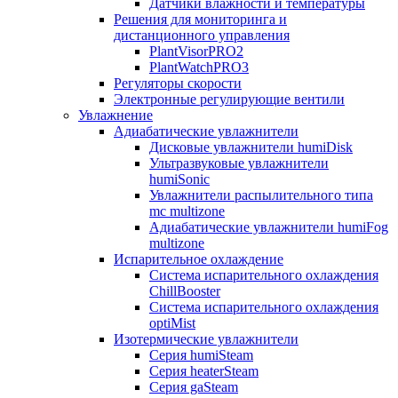
Датчики влажности и температуры
Решения для мониторинга и
дистанционного управления
PlantVisorPRO2
PlantWatchPRO3
Регуляторы скорости
Электронные регулирующие вентили
Увлажнение
Адиабатические увлажнители
Дисковые увлажнители humiDisk
Ультразвуковые увлажнители
humiSonic
Увлажнители распылительного типа
mc multizone
Адиабатические увлажнители humiFog
multizone
Испарительное охлаждение
Система испарительного охлаждения
ChillBooster
Система испарительного охлаждения
optiMist
Изотермические увлажнители
Серия humiSteam
Серия heaterSteam
Серия gaSteam