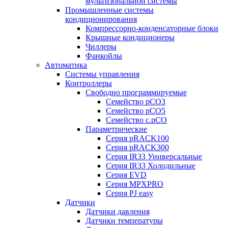
мультизональной системы
Промышленные системы
кондиционирования
Компрессорно-конденсаторные блоки
Крышные кондиционеры
Чиллеры
Фанкойлы
Автоматика
Системы управления
Контроллеры
Свободно программируемые
Семейство pCO3
Семейство pCO5
Семейство c.pCO
Параметрические
Серия pRACK100
Серия pRACK300
Серия IR33 Универсальные
Серия IR33 Холодильные
Серия EVD
Серия MPXPRO
Серия PJ easy
Датчики
Датчики давления
Датчики температуры