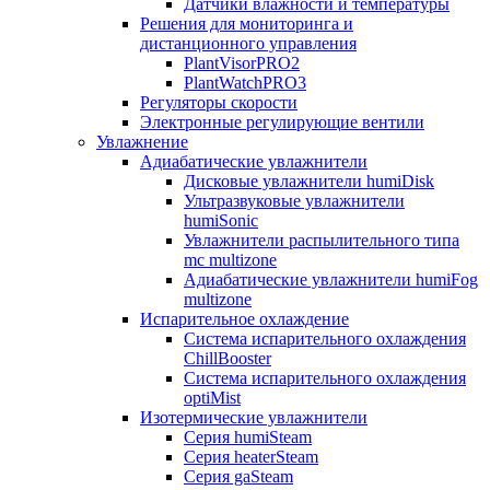
Датчики влажности и температуры
Решения для мониторинга и
дистанционного управления
PlantVisorPRO2
PlantWatchPRO3
Регуляторы скорости
Электронные регулирующие вентили
Увлажнение
Адиабатические увлажнители
Дисковые увлажнители humiDisk
Ультразвуковые увлажнители
humiSonic
Увлажнители распылительного типа
mc multizone
Адиабатические увлажнители humiFog
multizone
Испарительное охлаждение
Система испарительного охлаждения
ChillBooster
Система испарительного охлаждения
optiMist
Изотермические увлажнители
Серия humiSteam
Серия heaterSteam
Серия gaSteam