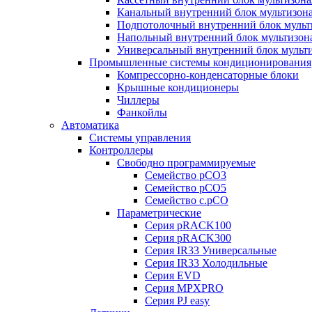
Канальный внутренний блок мультизон
Подпотолочный внутренний блок мульт
Напольный внутренний блок мультизон
Универсальный внутренний блок мульт
Промышленные системы кондиционирования
Компрессорно-конденсаторные блоки
Крышные кондиционеры
Чиллеры
Фанкойлы
Автоматика
Системы управления
Контроллеры
Свободно программируемые
Семейство pCO3
Семейство pCO5
Семейство c.pCO
Параметрические
Серия pRACK100
Серия pRACK300
Серия IR33 Универсальные
Серия IR33 Холодильные
Серия EVD
Серия MPXPRO
Серия PJ easy