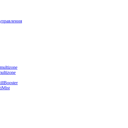
управления
multizone
ultizone
llBooster
iMist