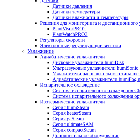
Датчики
Датчики давления
Датчики температуры
Датчики влажности и температуры
Решения для мониторинга и дистанционного 
PlantVisorPRO2
PlantWatchPRO3
Регуляторы скорости
Электронные регулирующие вентили
Увлажнение
Адиабатические увлажнители
Дисковые увлажнители humiDisk
Ультразвуковые увлажнители humiSonic
Увлажнители распылительного типа mc 
Адиабатические увлажнители humiFog m
Испарительное охлаждение
Система испарительного охлаждения Chi
Система испарительного охлаждения opt
Изотермические увлажнители
Серия humiSteam
Серия heaterSteam
Серия gaSteam
Серия ultimateSAM
Серия compactSteam
Дополнительное оборудование