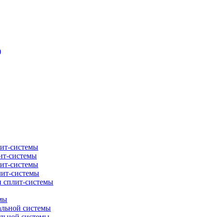
)
лит-системы
ит-системы
лит-системы
лит-системы
и сплит-системы
мы
альной системы
альной системы