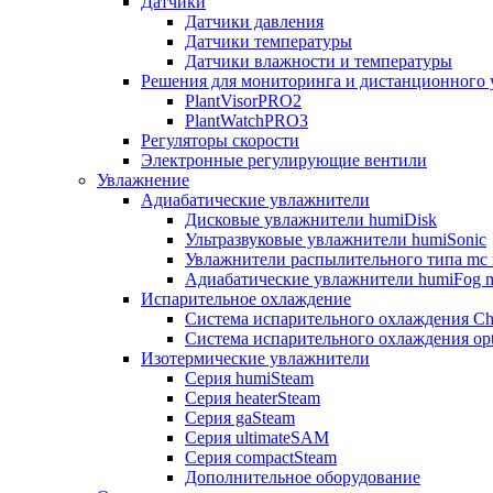
Датчики
Датчики давления
Датчики температуры
Датчики влажности и температуры
Решения для мониторинга и дистанционного 
PlantVisorPRO2
PlantWatchPRO3
Регуляторы скорости
Электронные регулирующие вентили
Увлажнение
Адиабатические увлажнители
Дисковые увлажнители humiDisk
Ультразвуковые увлажнители humiSonic
Увлажнители распылительного типа mc 
Адиабатические увлажнители humiFog m
Испарительное охлаждение
Система испарительного охлаждения Chi
Система испарительного охлаждения opt
Изотермические увлажнители
Серия humiSteam
Серия heaterSteam
Серия gaSteam
Серия ultimateSAM
Серия compactSteam
Дополнительное оборудование