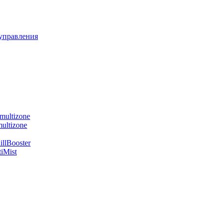
управления
multizone
ultizone
llBooster
iMist