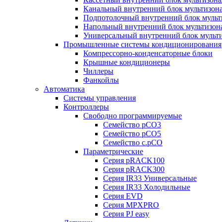
Канальный внутренний блок мультизон
Подпотолочный внутренний блок мульт
Напольный внутренний блок мультизон
Универсальный внутренний блок мульт
Промышленные системы кондиционирования
Компрессорно-конденсаторные блоки
Крышные кондиционеры
Чиллеры
Фанкойлы
Автоматика
Системы управления
Контроллеры
Свободно программируемые
Семейство pCO3
Семейство pCO5
Семейство c.pCO
Параметрические
Серия pRACK100
Серия pRACK300
Серия IR33 Универсальные
Серия IR33 Холодильные
Серия EVD
Серия MPXPRO
Серия PJ easy