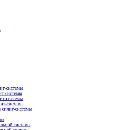
)
лит-системы
ит-системы
лит-системы
лит-системы
и сплит-системы
мы
альной системы
альной системы