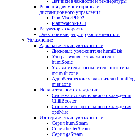
Датчики влажности и температуры
Решения для мониторинга и
дистанционного управления
PlantVisorPRO2
PlantWatchPRO3
Регуляторы скорости
Электронные регулирующие вентили
Увлажнение
Адиабатические увлажнители
Дисковые увлажнители humiDisk
Ультразвуковые увлажнители
humiSonic
Увлажнители распылительного типа
mc multizone
Адиабатические увлажнители humiFog
multizone
Испарительное охлаждение
Система испарительного охлаждения
ChillBooster
Система испарительного охлаждения
optiMist
Изотермические увлажнители
Серия humiSteam
Серия heaterSteam
Серия gaSteam