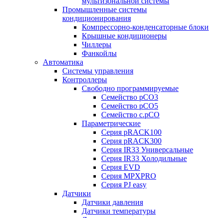
мультизональной системы
Промышленные системы
кондиционирования
Компрессорно-конденсаторные блоки
Крышные кондиционеры
Чиллеры
Фанкойлы
Автоматика
Системы управления
Контроллеры
Свободно программируемые
Семейство pCO3
Семейство pCO5
Семейство c.pCO
Параметрические
Серия pRACK100
Серия pRACK300
Серия IR33 Универсальные
Серия IR33 Холодильные
Серия EVD
Серия MPXPRO
Серия PJ easy
Датчики
Датчики давления
Датчики температуры