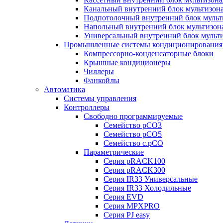
Канальный внутренний блок мультизон
Подпотолочный внутренний блок мульт
Напольный внутренний блок мультизон
Универсальный внутренний блок мульт
Промышленные системы кондиционирования
Компрессорно-конденсаторные блоки
Крышные кондиционеры
Чиллеры
Фанкойлы
Автоматика
Системы управления
Контроллеры
Свободно программируемые
Семейство pCO3
Семейство pCO5
Семейство c.pCO
Параметрические
Серия pRACK100
Серия pRACK300
Серия IR33 Универсальные
Серия IR33 Холодильные
Серия EVD
Серия MPXPRO
Серия PJ easy