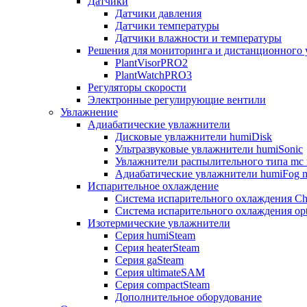
Датчики
Датчики давления
Датчики температуры
Датчики влажности и температуры
Решения для мониторинга и дистанционного 
PlantVisorPRO2
PlantWatchPRO3
Регуляторы скорости
Электронные регулирующие вентили
Увлажнение
Адиабатические увлажнители
Дисковые увлажнители humiDisk
Ультразвуковые увлажнители humiSonic
Увлажнители распылительного типа mc 
Адиабатические увлажнители humiFog m
Испарительное охлаждение
Система испарительного охлаждения Chi
Система испарительного охлаждения opt
Изотермические увлажнители
Серия humiSteam
Серия heaterSteam
Серия gaSteam
Серия ultimateSAM
Серия compactSteam
Дополнительное оборудование