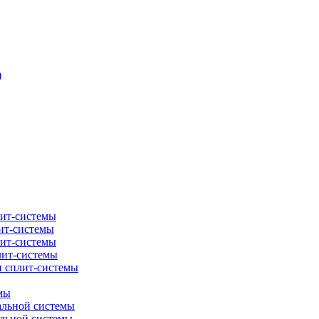
)
лит-системы
ит-системы
лит-системы
лит-системы
и сплит-системы
мы
альной системы
альной системы