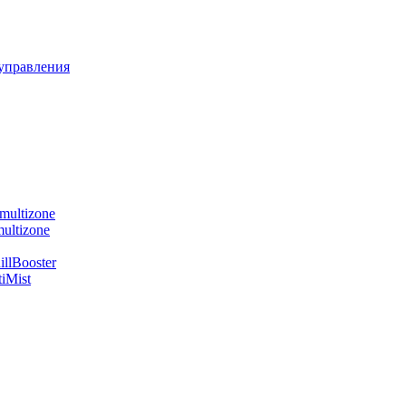
управления
multizone
ultizone
llBooster
iMist