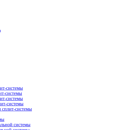
)
лит-системы
ит-системы
лит-системы
лит-системы
и сплит-системы
мы
альной системы
альной системы