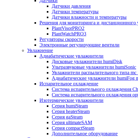
Датчики
Датчики давления
Датчики температуры
Датчики влажности и температуры
Решения для мониторинга и дистанционного 
PlantVisorPRO2
PlantWatchPRO3
Регуляторы скорости
Электронные регулирующие вентили
Увлажнение
Адиабатические увлажнители
Дисковые увлажнители humiDisk
Ультразвуковые увлажнители humiSonic
Увлажнители распылительного типа mc 
Адиабатические увлажнители humiFog m
Испарительное охлаждение
Система испарительного охлаждения Chi
Система испарительного охлаждения opt
Изотермические увлажнители
Серия humiSteam
Серия heaterSteam
Серия gaSteam
Серия ultimateSAM
Серия compactSteam
Дополнительное оборудование