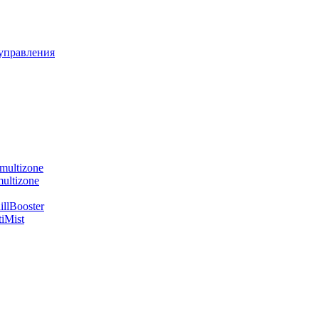
управления
multizone
ultizone
llBooster
iMist