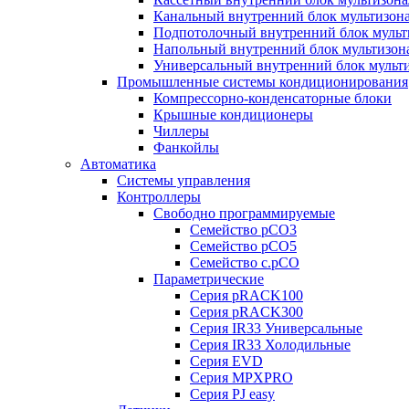
Канальный внутренний блок мультизон
Подпотолочный внутренний блок мульт
Напольный внутренний блок мультизон
Универсальный внутренний блок мульт
Промышленные системы кондиционирования
Компрессорно-конденсаторные блоки
Крышные кондиционеры
Чиллеры
Фанкойлы
Автоматика
Системы управления
Контроллеры
Свободно программируемые
Семейство pCO3
Семейство pCO5
Семейство c.pCO
Параметрические
Серия pRACK100
Серия pRACK300
Серия IR33 Универсальные
Серия IR33 Холодильные
Серия EVD
Серия MPXPRO
Серия PJ easy