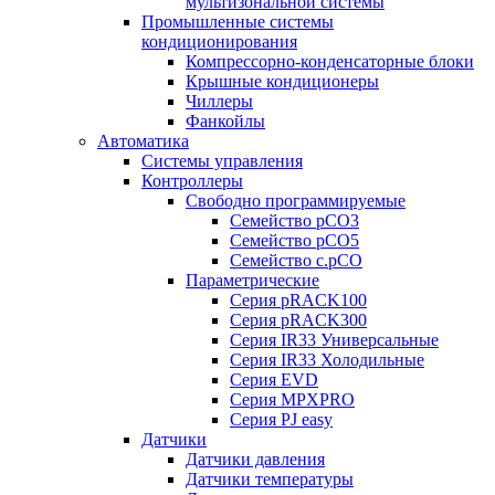
мультизональной системы
Промышленные системы
кондиционирования
Компрессорно-конденсаторные блоки
Крышные кондиционеры
Чиллеры
Фанкойлы
Автоматика
Системы управления
Контроллеры
Свободно программируемые
Семейство pCO3
Семейство pCO5
Семейство c.pCO
Параметрические
Серия pRACK100
Серия pRACK300
Серия IR33 Универсальные
Серия IR33 Холодильные
Серия EVD
Серия MPXPRO
Серия PJ easy
Датчики
Датчики давления
Датчики температуры