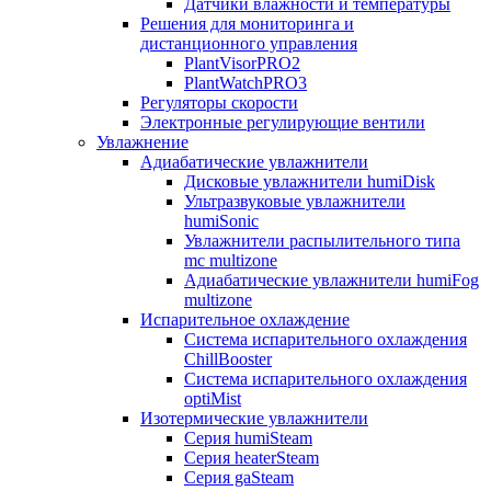
Датчики влажности и температуры
Решения для мониторинга и
дистанционного управления
PlantVisorPRO2
PlantWatchPRO3
Регуляторы скорости
Электронные регулирующие вентили
Увлажнение
Адиабатические увлажнители
Дисковые увлажнители humiDisk
Ультразвуковые увлажнители
humiSonic
Увлажнители распылительного типа
mc multizone
Адиабатические увлажнители humiFog
multizone
Испарительное охлаждение
Система испарительного охлаждения
ChillBooster
Система испарительного охлаждения
optiMist
Изотермические увлажнители
Серия humiSteam
Серия heaterSteam
Серия gaSteam