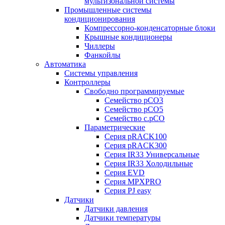
мультизональной системы
Промышленные системы
кондиционирования
Компрессорно-конденсаторные блоки
Крышные кондиционеры
Чиллеры
Фанкойлы
Автоматика
Системы управления
Контроллеры
Свободно программируемые
Семейство pCO3
Семейство pCO5
Семейство c.pCO
Параметрические
Серия pRACK100
Серия pRACK300
Серия IR33 Универсальные
Серия IR33 Холодильные
Серия EVD
Серия MPXPRO
Серия PJ easy
Датчики
Датчики давления
Датчики температуры