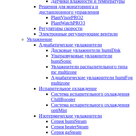
Датчики влажности и температуры
Решения для мониторинга и
дистанционного управления
PlantVisorPRO2
PlantWatchPRO3
Регуляторы скорости
Электронные регулирующие вентили
Увлажнение
Адиабатические увлажнители
Дисковые увлажнители humiDisk
Ультразвуковые увлажнители
humiSonic
Увлажнители распылительного типа
mc multizone
Адиабатические увлажнители humiFog
multizone
Испарительное охлаждение
Система испарительного охлаждения
ChillBooster
Система испарительного охлаждения
optiMist
Изотермические увлажнители
Серия humiSteam
Серия heaterSteam
Серия gaSteam