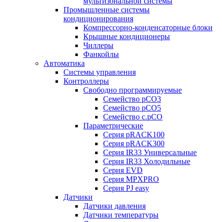
мультизональной системы
Промышленные системы
кондиционирования
Компрессорно-конденсаторные блоки
Крышные кондиционеры
Чиллеры
Фанкойлы
Автоматика
Системы управления
Контроллеры
Свободно программируемые
Семейство pCO3
Семейство pCO5
Семейство c.pCO
Параметрические
Серия pRACK100
Серия pRACK300
Серия IR33 Универсальные
Серия IR33 Холодильные
Серия EVD
Серия MPXPRO
Серия PJ easy
Датчики
Датчики давления
Датчики температуры