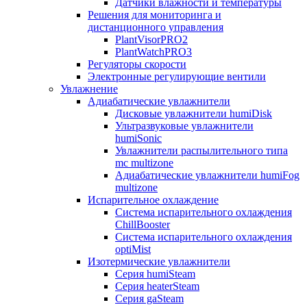
Датчики влажности и температуры
Решения для мониторинга и
дистанционного управления
PlantVisorPRO2
PlantWatchPRO3
Регуляторы скорости
Электронные регулирующие вентили
Увлажнение
Адиабатические увлажнители
Дисковые увлажнители humiDisk
Ультразвуковые увлажнители
humiSonic
Увлажнители распылительного типа
mc multizone
Адиабатические увлажнители humiFog
multizone
Испарительное охлаждение
Система испарительного охлаждения
ChillBooster
Система испарительного охлаждения
optiMist
Изотермические увлажнители
Серия humiSteam
Серия heaterSteam
Серия gaSteam