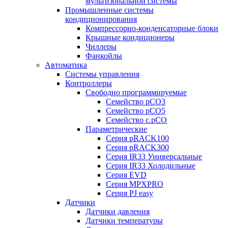
мультизональной системы
Промышленные системы
кондиционирования
Компрессорно-конденсаторные блоки
Крышные кондиционеры
Чиллеры
Фанкойлы
Автоматика
Системы управления
Контроллеры
Свободно программируемые
Семейство pCO3
Семейство pCO5
Семейство c.pCO
Параметрические
Серия pRACK100
Серия pRACK300
Серия IR33 Универсальные
Серия IR33 Холодильные
Серия EVD
Серия MPXPRO
Серия PJ easy
Датчики
Датчики давления
Датчики температуры