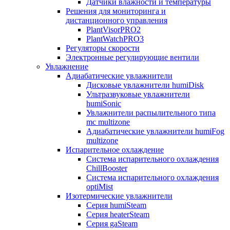
Датчики влажности и температуры
Решения для мониторинга и
дистанционного управления
PlantVisorPRO2
PlantWatchPRO3
Регуляторы скорости
Электронные регулирующие вентили
Увлажнение
Адиабатические увлажнители
Дисковые увлажнители humiDisk
Ультразвуковые увлажнители
humiSonic
Увлажнители распылительного типа
mc multizone
Адиабатические увлажнители humiFog
multizone
Испарительное охлаждение
Система испарительного охлаждения
ChillBooster
Система испарительного охлаждения
optiMist
Изотермические увлажнители
Серия humiSteam
Серия heaterSteam
Серия gaSteam