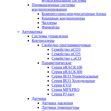
мультизональной системы
Промышленные системы
кондиционирования
Компрессорно-конденсаторные блоки
Крышные кондиционеры
Чиллеры
Фанкойлы
Автоматика
Системы управления
Контроллеры
Свободно программируемые
Семейство pCO3
Семейство pCO5
Семейство c.pCO
Параметрические
Серия pRACK100
Серия pRACK300
Серия IR33 Универсальные
Серия IR33 Холодильные
Серия EVD
Серия MPXPRO
Серия PJ easy
Датчики
Датчики давления
Датчики температуры