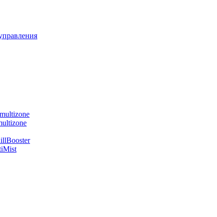
управления
multizone
ultizone
llBooster
iMist