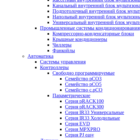
Канальный внутренний блок мультизон
Подпотолочный внутренний блок мульт
Напольный внутренний блок мультизон
Универсальный внутренний блок мульт
Промышленные системы кондиционирования
Компрессорно-конденсаторные блоки
Крышные кондиционеры
Чиллеры
Фанкойлы
Автоматика
Системы управления
Контроллеры
Свободно программируемые
Семейство pCO3
Семейство pCO5
Семейство c.pCO
Параметрические
Серия pRACK100
Серия pRACK300
Серия IR33 Универсальные
Серия IR33 Холодильные
Серия EVD
Серия MPXPRO
Серия PJ easy