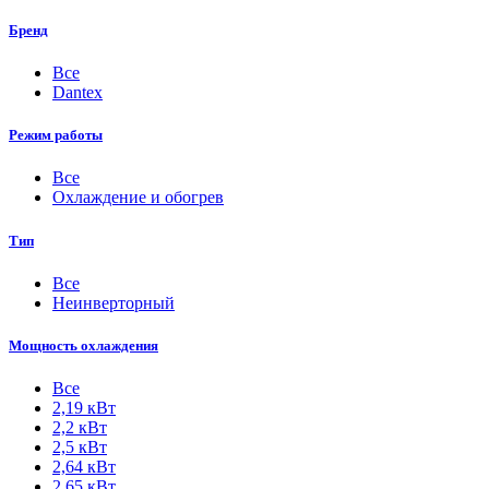
Бренд
Все
Dantex
Режим работы
Все
Охлаждение и обогрев
Тип
Все
Неинверторный
Мощность охлаждения
Все
2,19 кВт
2,2 кВт
2,5 кВт
2,64 кВт
2,65 кВт