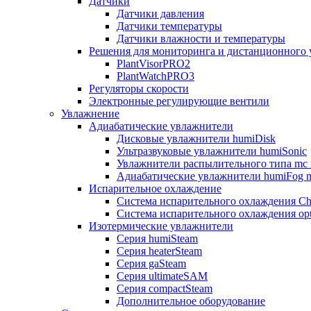
Датчики
Датчики давления
Датчики температуры
Датчики влажности и температуры
Решения для мониторинга и дистанционного 
PlantVisorPRO2
PlantWatchPRO3
Регуляторы скорости
Электронные регулирующие вентили
Увлажнение
Адиабатические увлажнители
Дисковые увлажнители humiDisk
Ультразвуковые увлажнители humiSonic
Увлажнители распылительного типа mc 
Адиабатические увлажнители humiFog m
Испарительное охлаждение
Система испарительного охлаждения Chi
Система испарительного охлаждения opt
Изотермические увлажнители
Серия humiSteam
Серия heaterSteam
Серия gaSteam
Серия ultimateSAM
Серия compactSteam
Дополнительное оборудование