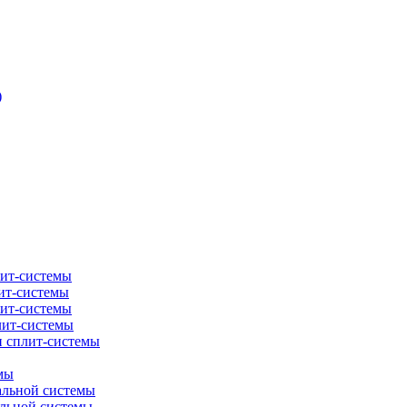
)
лит-системы
ит-системы
лит-системы
лит-системы
и сплит-системы
мы
альной системы
альной системы