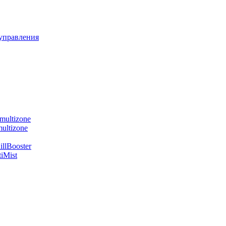
управления
multizone
ultizone
llBooster
iMist