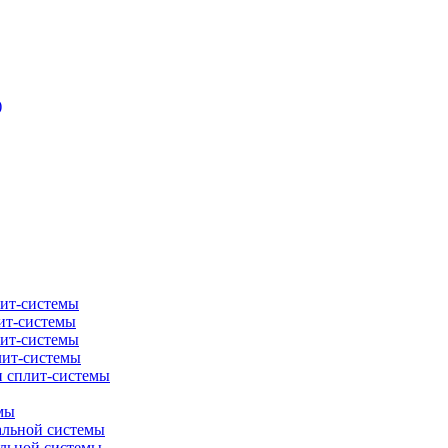
)
лит-системы
ит-системы
лит-системы
лит-системы
и сплит-системы
мы
альной системы
альной системы