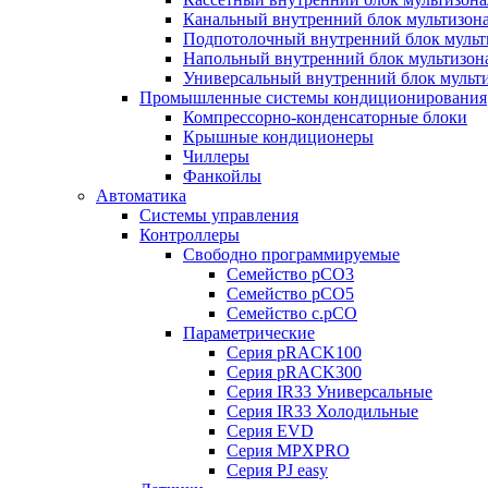
Канальный внутренний блок мультизон
Подпотолочный внутренний блок мульт
Напольный внутренний блок мультизон
Универсальный внутренний блок мульт
Промышленные системы кондиционирования
Компрессорно-конденсаторные блоки
Крышные кондиционеры
Чиллеры
Фанкойлы
Автоматика
Системы управления
Контроллеры
Свободно программируемые
Семейство pCO3
Семейство pCO5
Семейство c.pCO
Параметрические
Серия pRACK100
Серия pRACK300
Серия IR33 Универсальные
Серия IR33 Холодильные
Серия EVD
Серия MPXPRO
Серия PJ easy