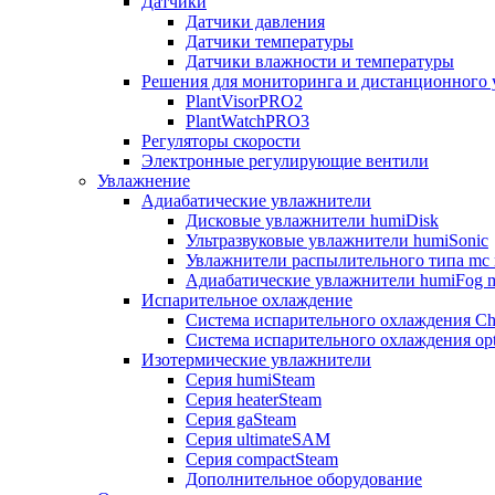
Датчики
Датчики давления
Датчики температуры
Датчики влажности и температуры
Решения для мониторинга и дистанционного 
PlantVisorPRO2
PlantWatchPRO3
Регуляторы скорости
Электронные регулирующие вентили
Увлажнение
Адиабатические увлажнители
Дисковые увлажнители humiDisk
Ультразвуковые увлажнители humiSonic
Увлажнители распылительного типа mc 
Адиабатические увлажнители humiFog m
Испарительное охлаждение
Система испарительного охлаждения Chi
Система испарительного охлаждения opt
Изотермические увлажнители
Серия humiSteam
Серия heaterSteam
Серия gaSteam
Серия ultimateSAM
Серия compactSteam
Дополнительное оборудование