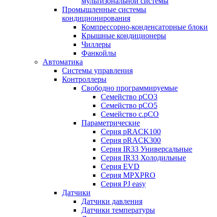
мультизональной системы
Промышленные системы
кондиционирования
Компрессорно-конденсаторные блоки
Крышные кондиционеры
Чиллеры
Фанкойлы
Автоматика
Системы управления
Контроллеры
Свободно программируемые
Семейство pCO3
Семейство pCO5
Семейство c.pCO
Параметрические
Серия pRACK100
Серия pRACK300
Серия IR33 Универсальные
Серия IR33 Холодильные
Серия EVD
Серия MPXPRO
Серия PJ easy
Датчики
Датчики давления
Датчики температуры