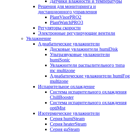
Датчики влажности и температуры
Решения для мониторинга и
дистанционного управления
PlantVisorPRO2
PlantWatchPRO3
Регуляторы скорости
Электронные регулирующие вентили
Увлажнение
Адиабатические увлажнители
Дисковые увлажнители humiDisk
Ультразвуковые увлажнители
humiSonic
Увлажнители распылительного типа
mc multizone
Адиабатические увлажнители humiFog
multizone
Испарительное охлаждение
Система испарительного охлаждения
ChillBooster
Система испарительного охлаждения
optiMist
Изотермические увлажнители
Серия humiSteam
Серия heaterSteam
Серия gaSteam