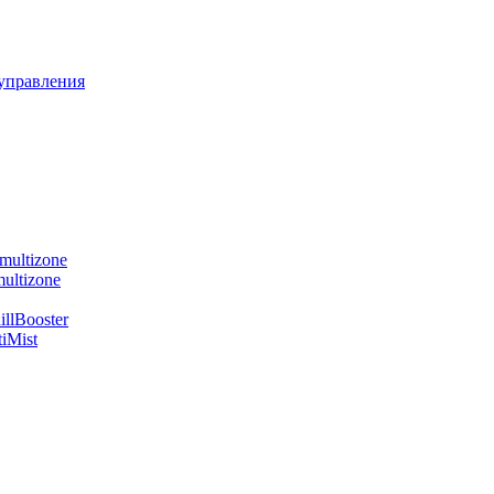
управления
multizone
ultizone
llBooster
iMist