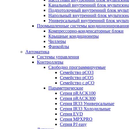
Канальный внутренний блок мультизон
Подпотолочный внутренний блок мульт
Напольный внутренний блок мультизон
Универсальный внутренний блок мульт
Промышленные системы кондиционирования
Компрессорно-конденсаторные блоки
Крышные кондиционеры
Чиллеры
Фанкойлы
Автоматика
Системы управления
Контроллеры
Свободно программируемые
Семейство pCO3
Семейство pCO5
Семейство c.pCO
Параметрические
Серия pRACK100
Серия pRACK300
Серия IR33 Универсальные
Серия IR33 Холодильные
Серия EVD
Серия MPXPRO
Серия PJ easy