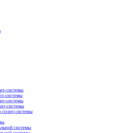
)
лит-системы
ит-системы
лит-системы
лит-системы
и сплит-системы
мы
альной системы
альной системы