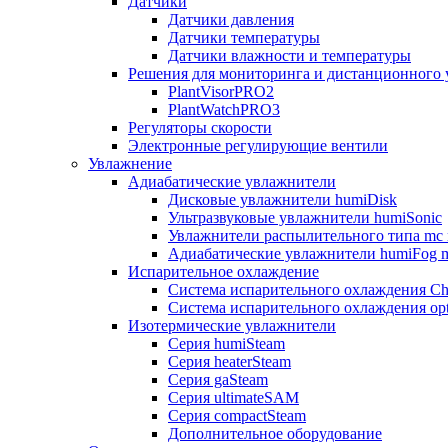
Датчики
Датчики давления
Датчики температуры
Датчики влажности и температуры
Решения для мониторинга и дистанционного 
PlantVisorPRO2
PlantWatchPRO3
Регуляторы скорости
Электронные регулирующие вентили
Увлажнение
Адиабатические увлажнители
Дисковые увлажнители humiDisk
Ультразвуковые увлажнители humiSonic
Увлажнители распылительного типа mc 
Адиабатические увлажнители humiFog m
Испарительное охлаждение
Система испарительного охлаждения Chi
Система испарительного охлаждения opt
Изотермические увлажнители
Серия humiSteam
Серия heaterSteam
Серия gaSteam
Серия ultimateSAM
Серия compactSteam
Дополнительное оборудование