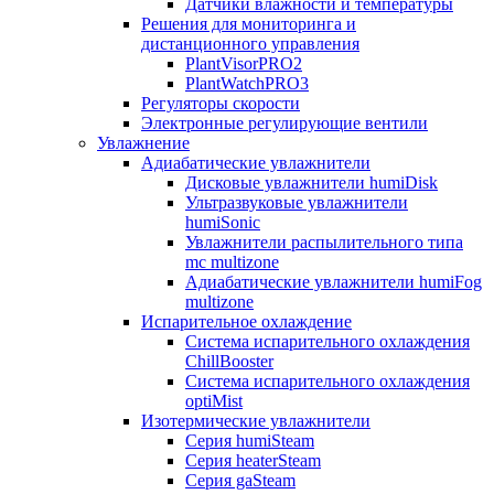
Датчики влажности и температуры
Решения для мониторинга и
дистанционного управления
PlantVisorPRO2
PlantWatchPRO3
Регуляторы скорости
Электронные регулирующие вентили
Увлажнение
Адиабатические увлажнители
Дисковые увлажнители humiDisk
Ультразвуковые увлажнители
humiSonic
Увлажнители распылительного типа
mc multizone
Адиабатические увлажнители humiFog
multizone
Испарительное охлаждение
Система испарительного охлаждения
ChillBooster
Система испарительного охлаждения
optiMist
Изотермические увлажнители
Серия humiSteam
Серия heaterSteam
Серия gaSteam