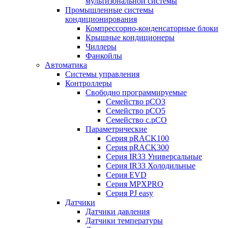
мультизональной системы
Промышленные системы
кондиционирования
Компрессорно-конденсаторные блоки
Крышные кондиционеры
Чиллеры
Фанкойлы
Автоматика
Системы управления
Контроллеры
Свободно программируемые
Семейство pCO3
Семейство pCO5
Семейство c.pCO
Параметрические
Серия pRACK100
Серия pRACK300
Серия IR33 Универсальные
Серия IR33 Холодильные
Серия EVD
Серия MPXPRO
Серия PJ easy
Датчики
Датчики давления
Датчики температуры