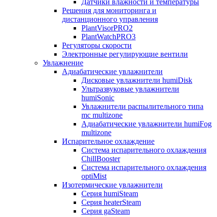
Датчики влажности и температуры
Решения для мониторинга и
дистанционного управления
PlantVisorPRO2
PlantWatchPRO3
Регуляторы скорости
Электронные регулирующие вентили
Увлажнение
Адиабатические увлажнители
Дисковые увлажнители humiDisk
Ультразвуковые увлажнители
humiSonic
Увлажнители распылительного типа
mc multizone
Адиабатические увлажнители humiFog
multizone
Испарительное охлаждение
Система испарительного охлаждения
ChillBooster
Система испарительного охлаждения
optiMist
Изотермические увлажнители
Серия humiSteam
Серия heaterSteam
Серия gaSteam