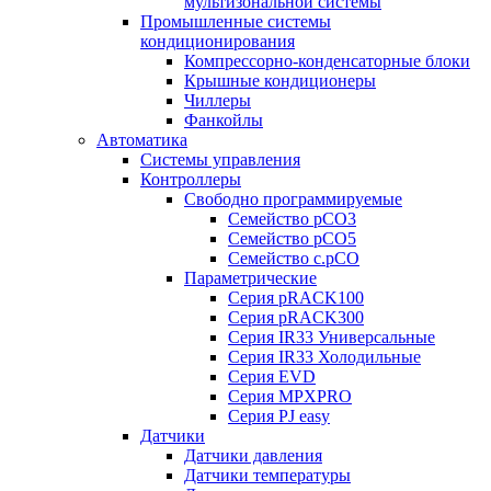
мультизональной системы
Промышленные системы
кондиционирования
Компрессорно-конденсаторные блоки
Крышные кондиционеры
Чиллеры
Фанкойлы
Автоматика
Системы управления
Контроллеры
Свободно программируемые
Семейство pCO3
Семейство pCO5
Семейство c.pCO
Параметрические
Серия pRACK100
Серия pRACK300
Серия IR33 Универсальные
Серия IR33 Холодильные
Серия EVD
Серия MPXPRO
Серия PJ easy
Датчики
Датчики давления
Датчики температуры