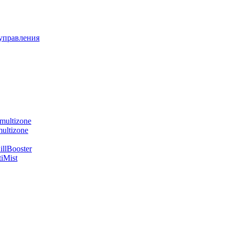
управления
multizone
ultizone
llBooster
iMist