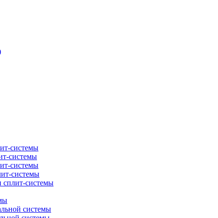
)
лит-системы
ит-системы
лит-системы
лит-системы
и сплит-системы
мы
альной системы
альной системы