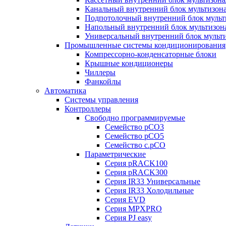
Канальный внутренний блок мультизон
Подпотолочный внутренний блок мульт
Напольный внутренний блок мультизон
Универсальный внутренний блок мульт
Промышленные системы кондиционирования
Компрессорно-конденсаторные блоки
Крышные кондиционеры
Чиллеры
Фанкойлы
Автоматика
Системы управления
Контроллеры
Свободно программируемые
Семейство pCO3
Семейство pCO5
Семейство c.pCO
Параметрические
Серия pRACK100
Серия pRACK300
Серия IR33 Универсальные
Серия IR33 Холодильные
Серия EVD
Серия MPXPRO
Серия PJ easy