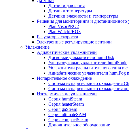
Датчики
Датчики давления
Датчики температуры
Датчики влажности и температуры
Решения для мониторинга и дистанционного 
PlantVisorPRO2
PlantWatchPRO3
Регуляторы скорости
Электронные регулирующие вентили
Увлажнение
Адиабатические увлажнители
Дисковые увлажнители humiDisk
Ультразвуковые увлажнители humiSonic
Увлажнители распылительного типа mc 
Адиабатические увлажнители humiFog m
Испарительное охлаждение
Система испарительного охлаждения Chi
Система испарительного охлаждения opt
Изотермические увлажнители
Серия humiSteam
Серия heaterSteam
Серия gaSteam
Серия ultimateSAM
Серия compactSteam
Дополнительное оборудование