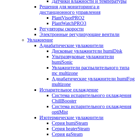
Датчики влажности и температуры
Решения для мониторинга и
дистанционного управления
PlantVisorPRO2
PlantWatchPRO3
Регуляторы скорости
Электронные регулирующие вентили
Увлажнение
Адиабатические увлажнители
Дисковые увлажнители humiDisk
Ультразвуковые увлажнители
humiSonic
Увлажнители распылительного типа
mc multizone
Адиабатические увлажнители humiFog
multizone
Испарительное охлаждение
Система испарительного охлаждения
ChillBooster
Система испарительного охлаждения
optiMist
Изотермические увлажнители
Серия humiSteam
Серия heaterSteam
Серия gaSteam