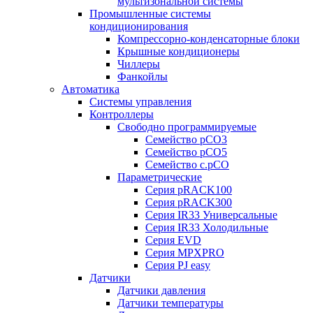
мультизональной системы
Промышленные системы
кондиционирования
Компрессорно-конденсаторные блоки
Крышные кондиционеры
Чиллеры
Фанкойлы
Автоматика
Системы управления
Контроллеры
Свободно программируемые
Семейство pCO3
Семейство pCO5
Семейство c.pCO
Параметрические
Серия pRACK100
Серия pRACK300
Серия IR33 Универсальные
Серия IR33 Холодильные
Серия EVD
Серия MPXPRO
Серия PJ easy
Датчики
Датчики давления
Датчики температуры