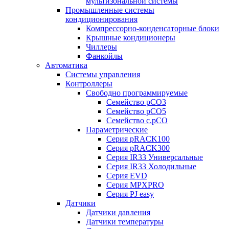
мультизональной системы
Промышленные системы
кондиционирования
Компрессорно-конденсаторные блоки
Крышные кондиционеры
Чиллеры
Фанкойлы
Автоматика
Системы управления
Контроллеры
Свободно программируемые
Семейство pCO3
Семейство pCO5
Семейство c.pCO
Параметрические
Серия pRACK100
Серия pRACK300
Серия IR33 Универсальные
Серия IR33 Холодильные
Серия EVD
Серия MPXPRO
Серия PJ easy
Датчики
Датчики давления
Датчики температуры