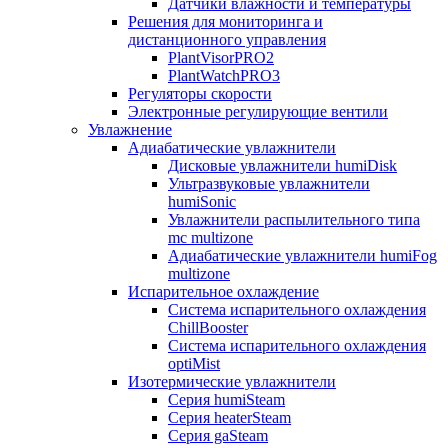
Датчики влажности и температуры
Решения для мониторинга и
дистанционного управления
PlantVisorPRO2
PlantWatchPRO3
Регуляторы скорости
Электронные регулирующие вентили
Увлажнение
Адиабатические увлажнители
Дисковые увлажнители humiDisk
Ультразвуковые увлажнители
humiSonic
Увлажнители распылительного типа
mc multizone
Адиабатические увлажнители humiFog
multizone
Испарительное охлаждение
Система испарительного охлаждения
ChillBooster
Система испарительного охлаждения
optiMist
Изотермические увлажнители
Серия humiSteam
Серия heaterSteam
Серия gaSteam