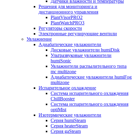
Датчики влажности и температуры
Решения для мониторинга и
дистанционного управления
PlantVisorPRO2
PlantWatchPRO3
Регуляторы скорости
Электронные регулирующие вентили
Увлажнение
Адиабатические увлажнители
Дисковые увлажнители humiDisk
Ультразвуковые увлажнители
humiSonic
Увлажнители распылительного типа
mc multizone
Адиабатические увлажнители humiFog
multizone
Испарительное охлаждение
Система испарительного охлаждения
ChillBooster
Система испарительного охлаждения
optiMist
Изотермические увлажнители
Серия humiSteam
Серия heaterSteam
Серия gaSteam