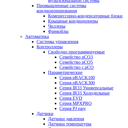
мультизональной системы
Промышленные системы
кондиционирования
Компрессорно-конденсаторные блоки
Крышные кондиционеры
Чиллеры
Фанкойлы
Автоматика
Системы управления
Контроллеры
Свободно программируемые
Семейство pCO3
Семейство pCO5
Семейство c.pCO
Параметрические
Серия pRACK100
Серия pRACK300
Серия IR33 Универсальные
Серия IR33 Холодильные
Серия EVD
Серия MPXPRO
Серия PJ easy
Датчики
Датчики давления
Датчики температуры