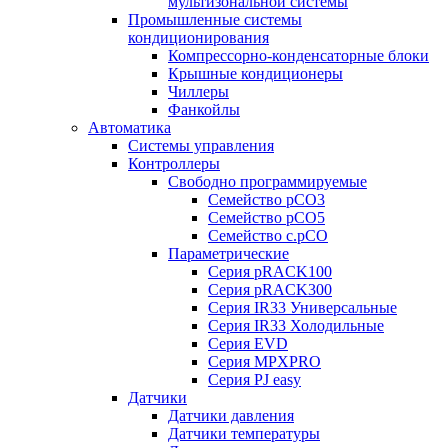
мультизональной системы
Промышленные системы
кондиционирования
Компрессорно-конденсаторные блоки
Крышные кондиционеры
Чиллеры
Фанкойлы
Автоматика
Системы управления
Контроллеры
Свободно программируемые
Семейство pCO3
Семейство pCO5
Семейство c.pCO
Параметрические
Серия pRACK100
Серия pRACK300
Серия IR33 Универсальные
Серия IR33 Холодильные
Серия EVD
Серия MPXPRO
Серия PJ easy
Датчики
Датчики давления
Датчики температуры