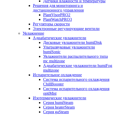
Датчики влажности и температуры
Решения для мониторинга и
дистанционного управления
PlantVisorPRO2
PlantWatchPRO3
Регуляторы скорости
Электронные регулирующие вентили
Увлажнение
Адиабатические увлажнители
Дисковые увлажнители humiDisk
Ультразвуковые увлажнители
humiSonic
Увлажнители распылительного типа
mc multizone
Адиабатические увлажнители humiFog
multizone
Испарительное охлаждение
Система испарительного охлаждения
ChillBooster
Система испарительного охлаждения
optiMist
Изотермические увлажнители
Серия humiSteam
Серия heaterSteam
Серия gaSteam