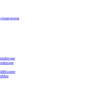
управления
multizone
ultizone
llBooster
iMist