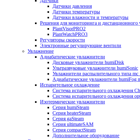
Датчики
Датчики давления
Датчики температуры
Датчики влажности и температуры
Решения для мониторинга и дистанционного 
PlantVisorPRO2
PlantWatchPRO3
Регуляторы скорости
Электронные регулирующие вентили
Увлажнение
Адиабатические увлажнители
Дисковые увлажнители humiDisk
Ультразвуковые увлажнители humiSonic
Увлажнители распылительного типа mc 
Адиабатические увлажнители humiFog m
Испарительное охлаждение
Система испарительного охлаждения Chi
Система испарительного охлаждения opt
Изотермические увлажнители
Серия humiSteam
Серия heaterSteam
Серия gaSteam
Серия ultimateSAM
Серия compactSteam
Дополнительное оборудование