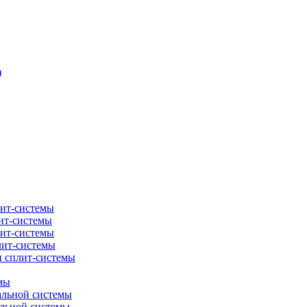
)
лит-системы
ит-системы
лит-системы
лит-системы
и сплит-системы
мы
альной системы
альной системы