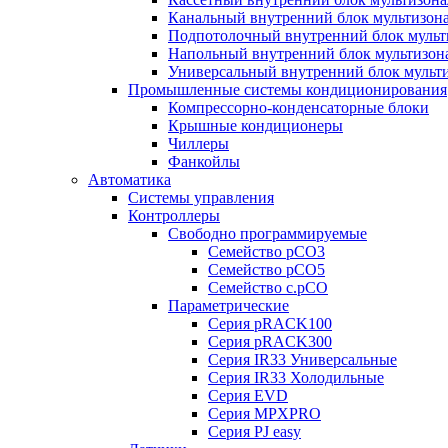
Канальный внутренний блок мультизон
Подпотолочный внутренний блок мульт
Напольный внутренний блок мультизон
Универсальный внутренний блок мульт
Промышленные системы кондиционирования
Компрессорно-конденсаторные блоки
Крышные кондиционеры
Чиллеры
Фанкойлы
Автоматика
Системы управления
Контроллеры
Свободно программируемые
Семейство pCO3
Семейство pCO5
Семейство c.pCO
Параметрические
Серия pRACK100
Серия pRACK300
Серия IR33 Универсальные
Серия IR33 Холодильные
Серия EVD
Серия MPXPRO
Серия PJ easy