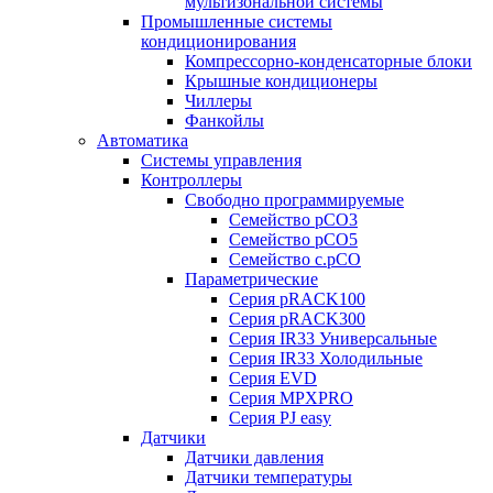
мультизональной системы
Промышленные системы
кондиционирования
Компрессорно-конденсаторные блоки
Крышные кондиционеры
Чиллеры
Фанкойлы
Автоматика
Системы управления
Контроллеры
Свободно программируемые
Семейство pCO3
Семейство pCO5
Семейство c.pCO
Параметрические
Серия pRACK100
Серия pRACK300
Серия IR33 Универсальные
Серия IR33 Холодильные
Серия EVD
Серия MPXPRO
Серия PJ easy
Датчики
Датчики давления
Датчики температуры