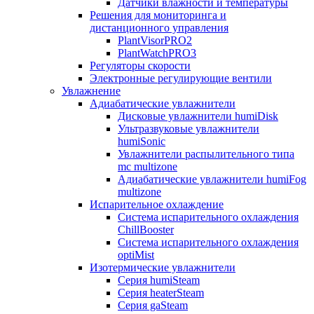
Датчики влажности и температуры
Решения для мониторинга и
дистанционного управления
PlantVisorPRO2
PlantWatchPRO3
Регуляторы скорости
Электронные регулирующие вентили
Увлажнение
Адиабатические увлажнители
Дисковые увлажнители humiDisk
Ультразвуковые увлажнители
humiSonic
Увлажнители распылительного типа
mc multizone
Адиабатические увлажнители humiFog
multizone
Испарительное охлаждение
Система испарительного охлаждения
ChillBooster
Система испарительного охлаждения
optiMist
Изотермические увлажнители
Серия humiSteam
Серия heaterSteam
Серия gaSteam