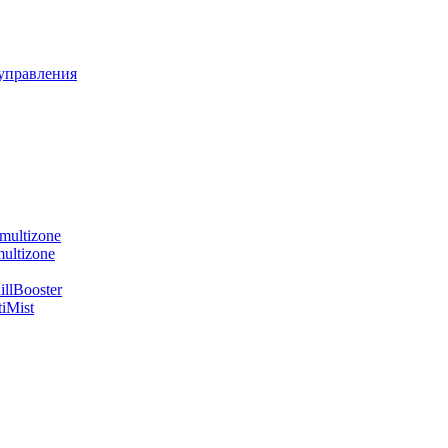
управления
multizone
ultizone
llBooster
iMist