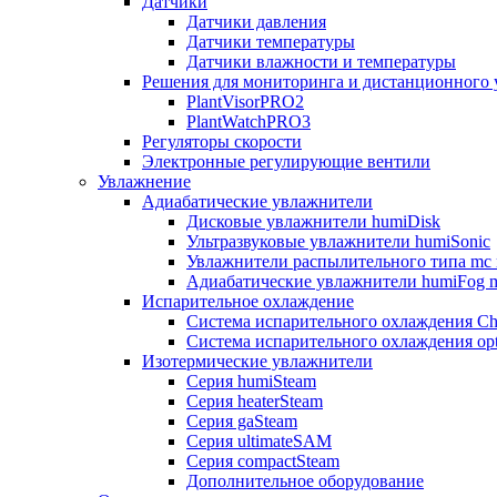
Датчики
Датчики давления
Датчики температуры
Датчики влажности и температуры
Решения для мониторинга и дистанционного 
PlantVisorPRO2
PlantWatchPRO3
Регуляторы скорости
Электронные регулирующие вентили
Увлажнение
Адиабатические увлажнители
Дисковые увлажнители humiDisk
Ультразвуковые увлажнители humiSonic
Увлажнители распылительного типа mc 
Адиабатические увлажнители humiFog m
Испарительное охлаждение
Система испарительного охлаждения Chi
Система испарительного охлаждения opt
Изотермические увлажнители
Серия humiSteam
Серия heaterSteam
Серия gaSteam
Серия ultimateSAM
Серия compactSteam
Дополнительное оборудование