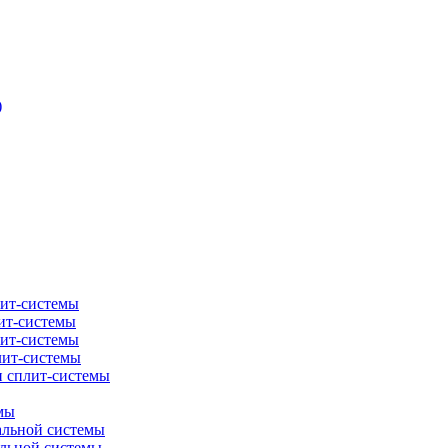
)
лит-системы
ит-системы
лит-системы
лит-системы
и сплит-системы
мы
альной системы
альной системы