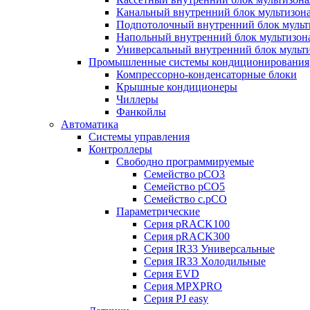
Канальный внутренний блок мультизон
Подпотолочный внутренний блок мульт
Напольный внутренний блок мультизон
Универсальный внутренний блок мульт
Промышленные системы кондиционирования
Компрессорно-конденсаторные блоки
Крышные кондиционеры
Чиллеры
Фанкойлы
Автоматика
Системы управления
Контроллеры
Свободно программируемые
Семейство pCO3
Семейство pCO5
Семейство c.pCO
Параметрические
Серия pRACK100
Серия pRACK300
Серия IR33 Универсальные
Серия IR33 Холодильные
Серия EVD
Серия MPXPRO
Серия PJ easy