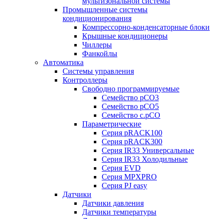
мультизональной системы
Промышленные системы
кондиционирования
Компрессорно-конденсаторные блоки
Крышные кондиционеры
Чиллеры
Фанкойлы
Автоматика
Системы управления
Контроллеры
Свободно программируемые
Семейство pCO3
Семейство pCO5
Семейство c.pCO
Параметрические
Серия pRACK100
Серия pRACK300
Серия IR33 Универсальные
Серия IR33 Холодильные
Серия EVD
Серия MPXPRO
Серия PJ easy
Датчики
Датчики давления
Датчики температуры