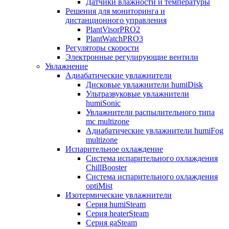
Датчики влажности и температуры
Решения для мониторинга и
дистанционного управления
PlantVisorPRO2
PlantWatchPRO3
Регуляторы скорости
Электронные регулирующие вентили
Увлажнение
Адиабатические увлажнители
Дисковые увлажнители humiDisk
Ультразвуковые увлажнители
humiSonic
Увлажнители распылительного типа
mc multizone
Адиабатические увлажнители humiFog
multizone
Испарительное охлаждение
Система испарительного охлаждения
ChillBooster
Система испарительного охлаждения
optiMist
Изотермические увлажнители
Серия humiSteam
Серия heaterSteam
Серия gaSteam