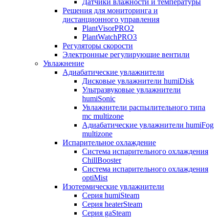
Датчики влажности и температуры
Решения для мониторинга и
дистанционного управления
PlantVisorPRO2
PlantWatchPRO3
Регуляторы скорости
Электронные регулирующие вентили
Увлажнение
Адиабатические увлажнители
Дисковые увлажнители humiDisk
Ультразвуковые увлажнители
humiSonic
Увлажнители распылительного типа
mc multizone
Адиабатические увлажнители humiFog
multizone
Испарительное охлаждение
Система испарительного охлаждения
ChillBooster
Система испарительного охлаждения
optiMist
Изотермические увлажнители
Серия humiSteam
Серия heaterSteam
Серия gaSteam