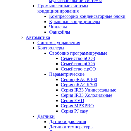
мультизональной системы
Промышленные системы
кондиционирования
Компрессорно-конденсаторные блоки
Крышные кондиционеры
Чиллеры
Фанкойлы
Автоматика
Системы управления
Контроллеры
Свободно программируемые
Семейство pCO3
Семейство pCO5
Семейство c.pCO
Параметрические
Серия pRACK100
Серия pRACK300
Серия IR33 Универсальные
Серия IR33 Холодильные
Серия EVD
Серия MPXPRO
Серия PJ easy
Датчики
Датчики давления
Датчики температуры