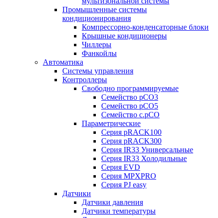
мультизональной системы
Промышленные системы
кондиционирования
Компрессорно-конденсаторные блоки
Крышные кондиционеры
Чиллеры
Фанкойлы
Автоматика
Системы управления
Контроллеры
Свободно программируемые
Семейство pCO3
Семейство pCO5
Семейство c.pCO
Параметрические
Серия pRACK100
Серия pRACK300
Серия IR33 Универсальные
Серия IR33 Холодильные
Серия EVD
Серия MPXPRO
Серия PJ easy
Датчики
Датчики давления
Датчики температуры