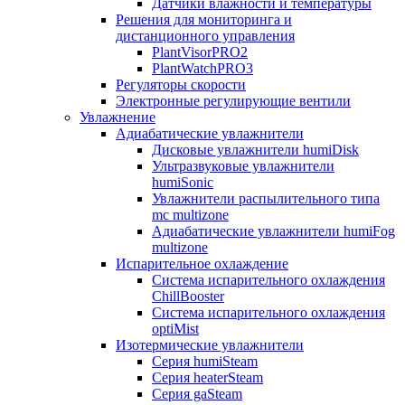
Датчики влажности и температуры
Решения для мониторинга и
дистанционного управления
PlantVisorPRO2
PlantWatchPRO3
Регуляторы скорости
Электронные регулирующие вентили
Увлажнение
Адиабатические увлажнители
Дисковые увлажнители humiDisk
Ультразвуковые увлажнители
humiSonic
Увлажнители распылительного типа
mc multizone
Адиабатические увлажнители humiFog
multizone
Испарительное охлаждение
Система испарительного охлаждения
ChillBooster
Система испарительного охлаждения
optiMist
Изотермические увлажнители
Серия humiSteam
Серия heaterSteam
Серия gaSteam