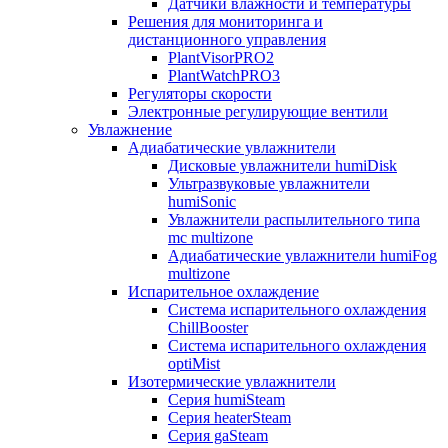
Датчики влажности и температуры
Решения для мониторинга и
дистанционного управления
PlantVisorPRO2
PlantWatchPRO3
Регуляторы скорости
Электронные регулирующие вентили
Увлажнение
Адиабатические увлажнители
Дисковые увлажнители humiDisk
Ультразвуковые увлажнители
humiSonic
Увлажнители распылительного типа
mc multizone
Адиабатические увлажнители humiFog
multizone
Испарительное охлаждение
Система испарительного охлаждения
ChillBooster
Система испарительного охлаждения
optiMist
Изотермические увлажнители
Серия humiSteam
Серия heaterSteam
Серия gaSteam