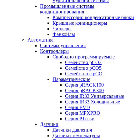
мультизональной системы
Промышленные системы
кондиционирования
Компрессорно-конденсаторные блоки
Крышные кондиционеры
Чиллеры
Фанкойлы
Автоматика
Системы управления
Контроллеры
Свободно программируемые
Семейство pCO3
Семейство pCO5
Семейство c.pCO
Параметрические
Серия pRACK100
Серия pRACK300
Серия IR33 Универсальные
Серия IR33 Холодильные
Серия EVD
Серия MPXPRO
Серия PJ easy
Датчики
Датчики давления
Датчики температуры