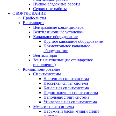
Пуско-наладочные работы
Сервисные работы
ОБОРУДОВАНИЕ
Прайс-листы
Вентиляция
Центральные кондиционеры
Вентиляционные установки
Канальное оборудование
Круглое канальное оборудование
Прямоугольное канальное
оборудование
Вентиляторы
Зонты вытяжные (не стандартное
исполнение)
Кондиционирование
Сплит-системы
Настенная сплит-система
Кассетная сплит-система
Канальная сплит-система
Подпотолочная сплит-система
Напольная сплит-система
Универсальная сплит-система
Мульти сплит-системы
Наружный блоки мульти сплит-
системы