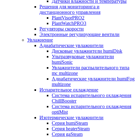
Датчики влажности и температуры
Решения для мониторинга и
дистанционного управления
PlantVisorPRO2
PlantWatchPRO3
Регуляторы скорости
Электронные регулирующие вентили
Увлажнение
Адиабатические увлажнители
Дисковые увлажнители humiDisk
Ультразвуковые увлажнители
humiSonic
Увлажнители распылительного типа
mc multizone
Адиабатические увлажнители humiFog
multizone
Испарительное охлаждение
Система испарительного охлаждения
ChillBooster
Система испарительного охлаждения
optiMist
Изотермические увлажнители
Серия humiSteam
Серия heaterSteam
Серия gaSteam