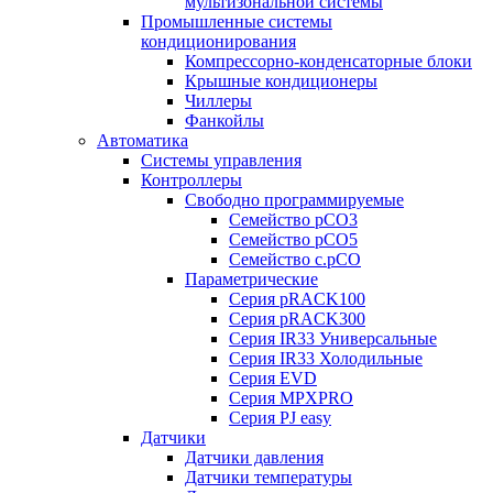
мультизональной системы
Промышленные системы
кондиционирования
Компрессорно-конденсаторные блоки
Крышные кондиционеры
Чиллеры
Фанкойлы
Автоматика
Системы управления
Контроллеры
Свободно программируемые
Семейство pCO3
Семейство pCO5
Семейство c.pCO
Параметрические
Серия pRACK100
Серия pRACK300
Серия IR33 Универсальные
Серия IR33 Холодильные
Серия EVD
Серия MPXPRO
Серия PJ easy
Датчики
Датчики давления
Датчики температуры