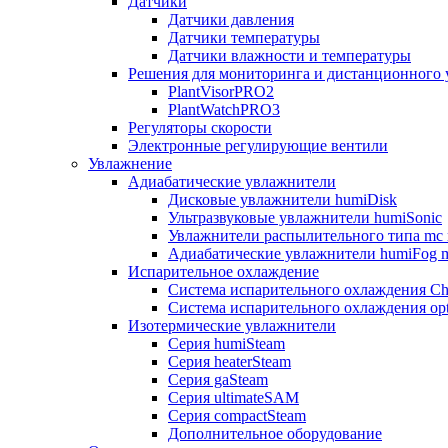
Датчики
Датчики давления
Датчики температуры
Датчики влажности и температуры
Решения для мониторинга и дистанционного 
PlantVisorPRO2
PlantWatchPRO3
Регуляторы скорости
Электронные регулирующие вентили
Увлажнение
Адиабатические увлажнители
Дисковые увлажнители humiDisk
Ультразвуковые увлажнители humiSonic
Увлажнители распылительного типа mc 
Адиабатические увлажнители humiFog m
Испарительное охлаждение
Система испарительного охлаждения Chi
Система испарительного охлаждения opt
Изотермические увлажнители
Серия humiSteam
Серия heaterSteam
Серия gaSteam
Серия ultimateSAM
Серия compactSteam
Дополнительное оборудование