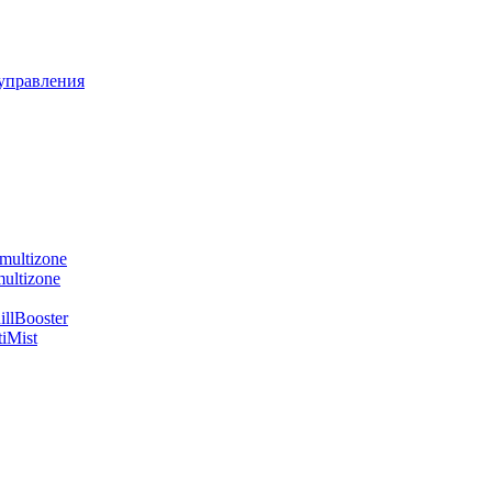
управления
multizone
ultizone
llBooster
iMist