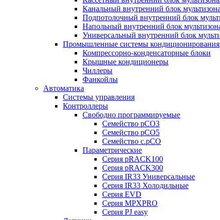
Канальный внутренний блок мультизон
Подпотолочный внутренний блок мульт
Напольный внутренний блок мультизон
Универсальный внутренний блок мульт
Промышленные системы кондиционирования
Компрессорно-конденсаторные блоки
Крышные кондиционеры
Чиллеры
Фанкойлы
Автоматика
Системы управления
Контроллеры
Свободно программируемые
Семейство pCO3
Семейство pCO5
Семейство c.pCO
Параметрические
Серия pRACK100
Серия pRACK300
Серия IR33 Универсальные
Серия IR33 Холодильные
Серия EVD
Серия MPXPRO
Серия PJ easy