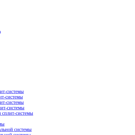
)
лит-системы
ит-системы
лит-системы
лит-системы
и сплит-системы
мы
альной системы
альной системы